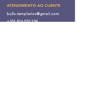
ATENDIMENTO AO CLIENTE
bulls.templarios@gmail.com
+351 916 070 239
INFO
FAQ
Entregas e devoluções
Política da loja
Métodos de pagamento
Política de Cookies
SIGA NOSSAS PATINHAS