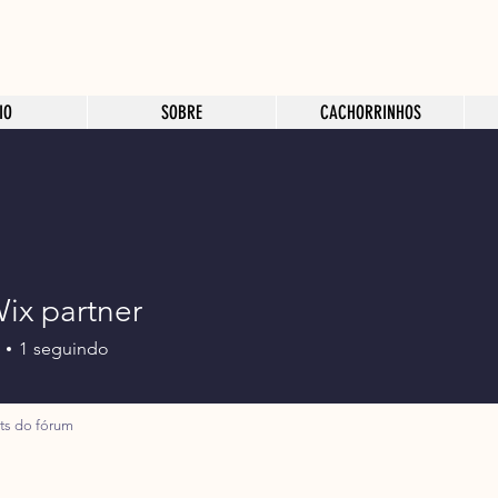
IO
SOBRE
CACHORRINHOS
ix partner
1
seguindo
ts do fórum