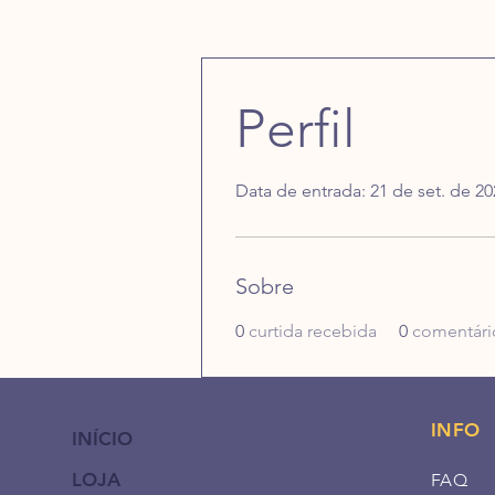
Perfil
Data de entrada: 21 de set. de 20
Sobre
0
curtida recebida
0
comentári
INFO
INÍCIO
LOJA
FAQ