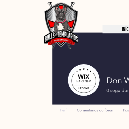
INÍC
Don W
0
seguidor
Perfil
Comentários do fórum
Pos