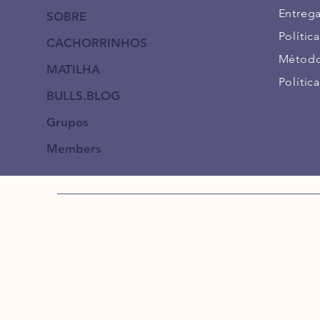
Entreg
SOBRE
Política
CACHORRINHOS
Método
MATILHA
Polític
BULLS.BLOG
Grupos
Members