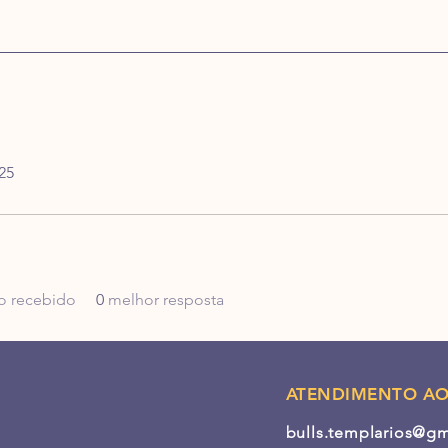
25
o recebido
0
melhor resposta
ATENDIMENTO AO
bulls.templarios@g