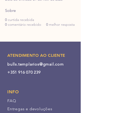
Sobre
0
curtida recebida
0
comentário recebido
0
melhor resposta
ATENDIMENTO AO CLIENTE
bulls.templarios@gmail.com
+351 916 070 239
INFO
FAQ
Entregas e devoluções