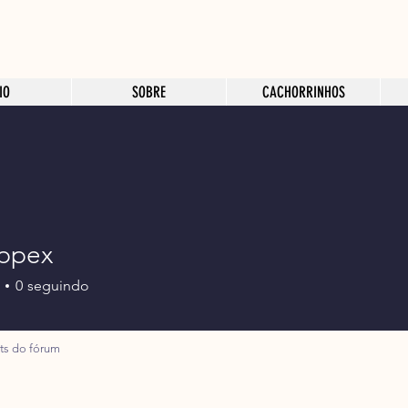
IO
SOBRE
CACHORRINHOS
ppex
0
seguindo
ts do fórum