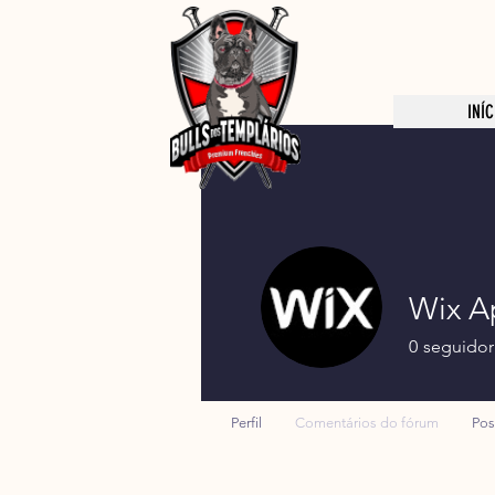
INÍC
Wix A
0
seguidor
Perfil
Comentários do fórum
Pos