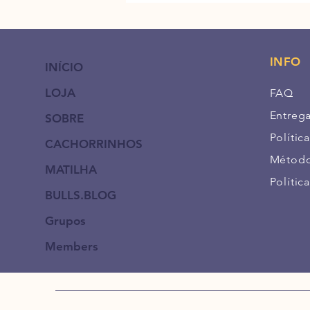
INFO
INÍCIO
LOJA
FAQ
Entreg
SOBRE
Política
CACHORRINHOS
Método
MATILHA
Polític
BULLS.BLOG
Grupos
Members